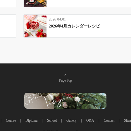
2026.04.01
2026年4月カレンダーレシピ
Page Top
Course
Diploma
School
Gallery
Q&A
Contact
Site