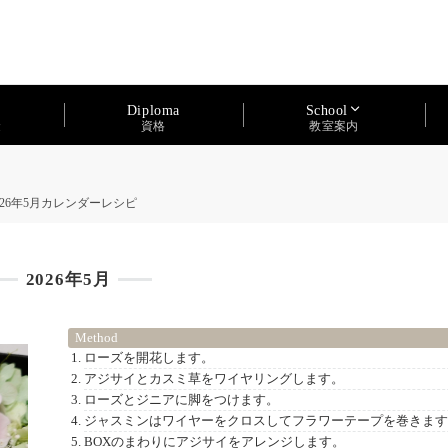
Diploma
School
資格
金
教室案内
026年5月カレンダーレシピ
2026年5月
Method
ローズを開花します。
アジサイとカスミ草をワイヤリングします。
ローズとジニアに脚をつけます。
ジャスミンはワイヤーをクロスしてフラワーテープを巻きま
BOXのまわりにアジサイをアレンジします。