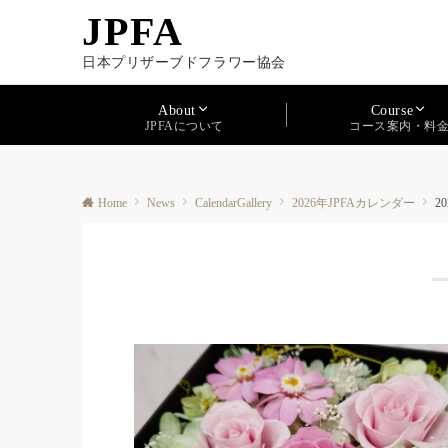
JPFA
日本プリザーブドフラワー協会
About
Course
JPFAについて
コース案内・料
Home
News
CalendarGallery
2026年JPFAカレンダー
2