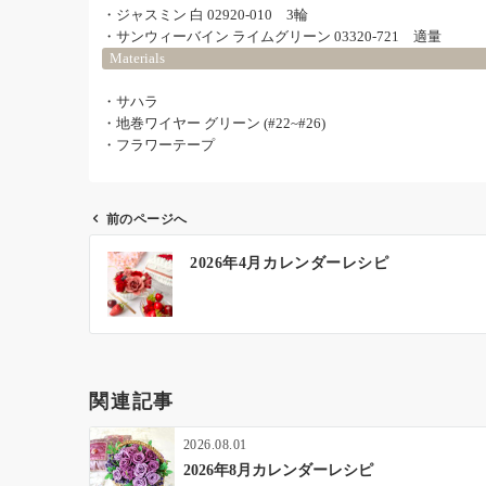
・ジャスミン 白 02920-010 3輪
・サンウィーバイン ライムグリーン 03320-721 適量
Materials
・サハラ
・地巻ワイヤー グリーン (#22~#26)
・フラワーテープ
前のページへ
投
2026年4月カレンダーレシピ
稿
ナ
ビ
ゲ
ー
関連記事
シ
ョ
2026.08.01
ン
2026年8月カレンダーレシピ