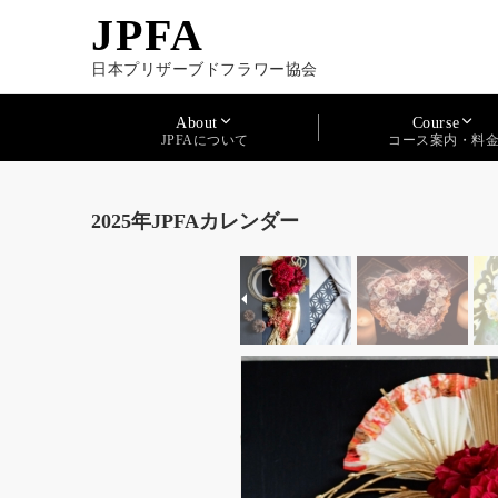
JPFA
日本プリザーブドフラワー協会
About
Course
JPFAについて
コース案内・料
2025年JPFAカレンダー