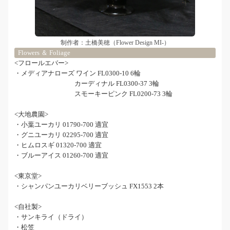
制作者：土橋美穂（Flower Design MI-）
Flowers ＆ Foliage
<フロールエバー>
・メディアナローズ ワイン FL0300-10 6輪
カーディナル FL0300-37 3輪
スモーキーピンク FL0200-73 3輪
<大地農園>
・小葉ユーカリ 01790-700 適宜
・グニユーカリ 02295-700 適宜
・ヒムロスギ 01320-700 適宜
・ブルーアイス 01260-700 適宜
<東京堂>
・シャンパンユーカリベリーブッシュ FX1553 2本
<自社製>
・サンキライ（ドライ）
・松笠