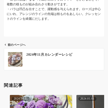
複数の枝ものが組み合わさり動きがでます。
・バラは凹凸を出すことで、躍動感を与えられます。ローズは中心
にいれ、アレンジのラインの先端は枝ものをあしらい。クレッセン
トのラインを綺麗にだします。
前のページへ
投
2024年11月カレンダーレシピ
稿
ナ
ビ
ゲ
ー
関連記事
シ
ョ
ン
2024.09.01
2024.01.01