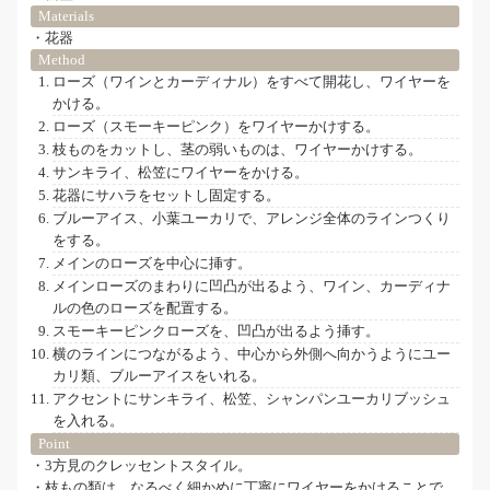
Materials
・花器
Method
ローズ（ワインとカーディナル）をすべて開花し、ワイヤーを
かける。
ローズ（スモーキーピンク）をワイヤーかけする。
枝ものをカットし、茎の弱いものは、ワイヤーかけする。
サンキライ、松笠にワイヤーをかける。
花器にサハラをセットし固定する。
ブルーアイス、小葉ユーカリで、アレンジ全体のラインつくり
をする。
メインのローズを中心に挿す。
メインローズのまわりに凹凸が出るよう、ワイン、カーディナ
ルの色のローズを配置する。
スモーキーピンクローズを、凹凸が出るよう挿す。
横のラインにつながるよう、中心から外側へ向かうようにユー
カリ類、ブルーアイスをいれる。
アクセントにサンキライ、松笠、シャンパンユーカリブッシュ
を入れる。
Point
・3方見のクレッセントスタイル。
・枝もの類は、なるべく細かめに丁寧にワイヤーをかけることで、