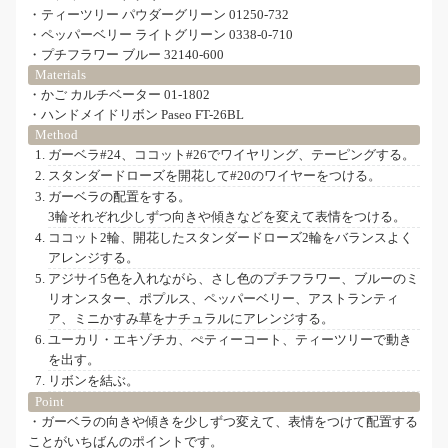
・ティーツリー パウダーグリーン 01250-732
・ペッパーベリー ライトグリーン 0338-0-710
・プチフラワー ブルー 32140-600
Materials
・かご カルチベーター 01-1802
・ハンドメイドリボン Paseo FT-26BL
Method
ガーベラ#24、ココット#26でワイヤリング、テーピングする。
スタンダードローズを開花して#20のワイヤーをつける。
ガーベラの配置をする。
3輪それぞれ少しずつ向きや傾きなどを変えて表情をつける。
ココット2輪、開花したスタンダードローズ2輪をバランスよく
アレンジする。
アジサイ5色を入れながら、さし色のプチフラワー、ブルーのミ
リオンスター、ポプルス、ペッパーベリー、アストランティ
ア、ミニかすみ草をナチュラルにアレンジする。
ユーカリ・エキゾチカ、ぺティーコート、ティーツリーで動き
を出す。
リボンを結ぶ。
Point
・ガーベラの向きや傾きを少しずつ変えて、表情をつけて配置する
ことがいちばんのポイントです。