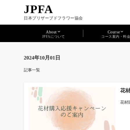
JPFA
日本プリザーブドフラワー協会
About
Course
JPFAについて
コース案内・料
2024年10月01日
記事一覧
花
花材購